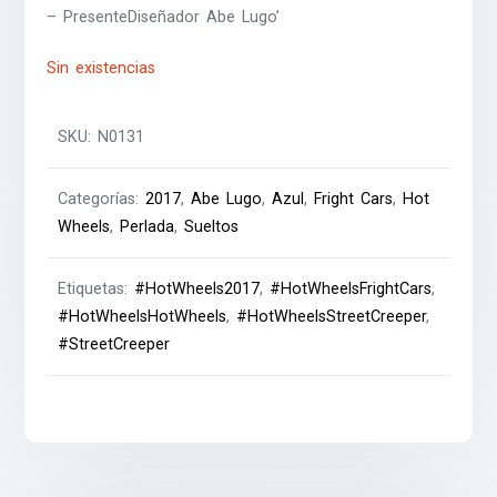
– PresenteDiseñador Abe Lugo’
Sin existencias
SKU:
N0131
Categorías:
2017
,
Abe Lugo
,
Azul
,
Fright Cars
,
Hot
Wheels
,
Perlada
,
Sueltos
Etiquetas:
#HotWheels2017
,
#HotWheelsFrightCars
,
#HotWheelsHotWheels
,
#HotWheelsStreetCreeper
,
#StreetCreeper