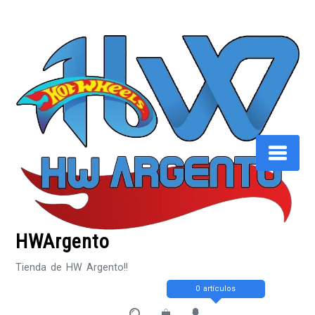
Saltar
al
contenido
HWArgento
Tienda de HW Argento!!
0 artículos