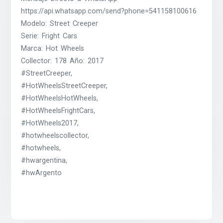
https://api.whatsapp.com/send?phone=541158100616
Modelo: Street Creeper
Serie: Fright Cars
Marca: Hot Wheels
Collector: 178 Año: 2017
#StreetCreeper,
#HotWheelsStreetCreeper,
#HotWheelsHotWheels,
#HotWheelsFrightCars,
#HotWheels2017,
#hotwheelscollector,
#hotwheels,
#hwargentina,
#hwArgento