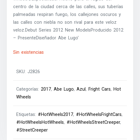
centro de la ciudad cerca de las calles, sus tuberías
palmeadas respiran fuego, los callejones oscuros y
las calles con niebla no son rival para este veloz
veloz.Debut Series 2012 New ModelsProducido 2012
– PresenteDiseñador Abe Lugo’
Sin existencias
SKU:
J2826
Categorías:
2017
,
Abe Lugo
,
Azul
,
Fright Cars
,
Hot
Wheels
Etiquetas:
#HotWheels2017
,
#HotWheelsFrightCars
,
#HotWheelsHotWheels
,
#HotWheelsStreetCreeper
,
#StreetCreeper