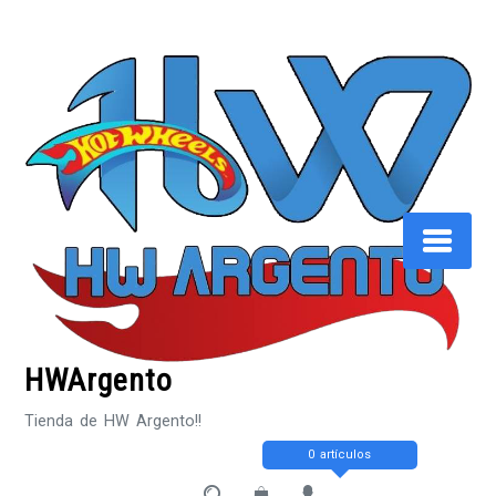
Saltar
al
contenido
HWArgento
Tienda de HW Argento!!
0 artículos