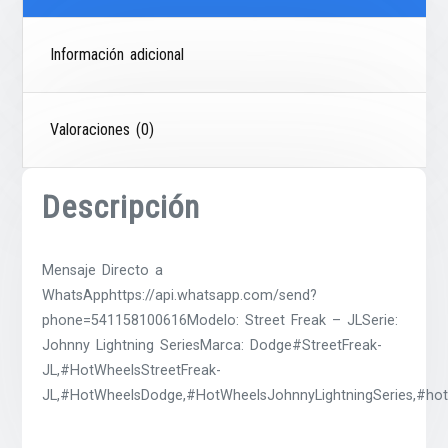
Información adicional
Valoraciones (0)
Descripción
Mensaje Directo a
WhatsApphttps://api.whatsapp.com/send?
phone=541158100616Modelo: Street Freak – JLSerie:
Johnny Lightning SeriesMarca: Dodge#StreetFreak-
JL,#HotWheelsStreetFreak-
JL,#HotWheelsDodge,#HotWheelsJohnnyLightningSeries,#hot