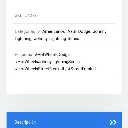
SKU:
J4272
Categorías:
0
,
Americanos
,
Azul
,
Dodge
,
Johnny
Lightning
,
Johnny Lightning Series
Etiquetas:
#HotWheelsDodge
,
#HotWheelsJohnnyLightningSeries
,
#HotWheelsStreetFreak-JL
,
#StreetFreak-JL
Descripción