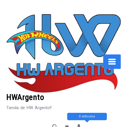
Saltar
al
contenido
HWArgento
Tienda de HW Argento!!
0 artículos