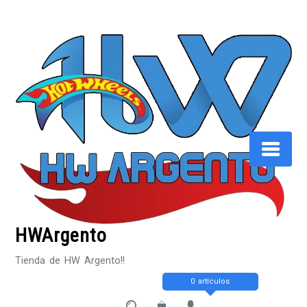
Saltar
al
contenido
HWArgento
Tienda de HW Argento!!
0 artículos