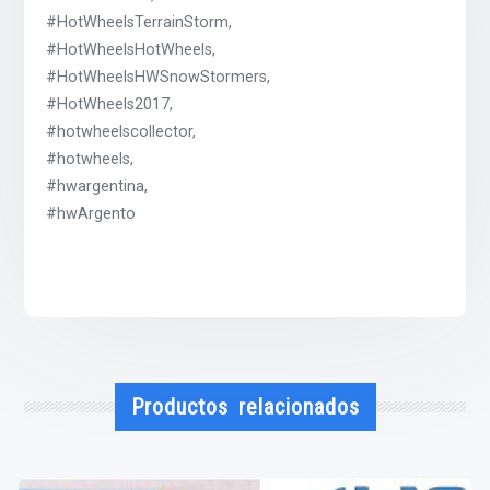
#HotWheelsTerrainStorm,
#HotWheelsHotWheels,
#HotWheelsHWSnowStormers,
#HotWheels2017,
#hotwheelscollector,
#hotwheels,
#hwargentina,
#hwArgento
Productos relacionados