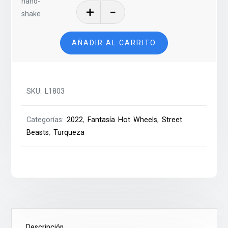
TURTOshell
–
2022
AÑADIR AL CARRITO
cantidad
SKU:
L1803
Categorías:
2022
,
Fantasía Hot Wheels
,
Street
Beasts
,
Turqueza
Descripción