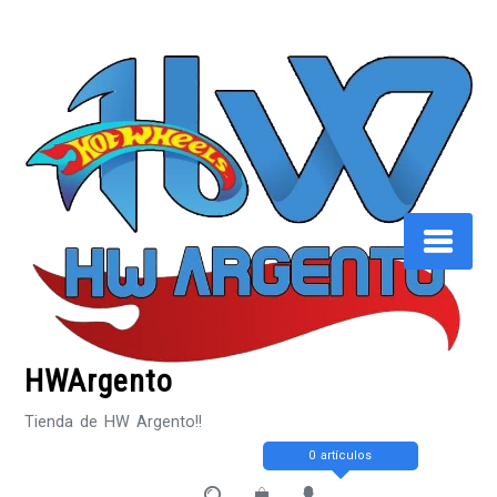
Saltar
al
contenido
HWArgento
Tienda de HW Argento!!
0 artículos