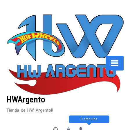
Saltar
al
contenido
HWArgento
Tienda de HW Argento!!
0 artículos