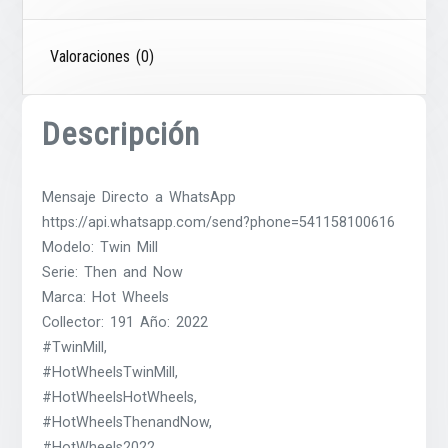
Valoraciones (0)
Descripción
Mensaje Directo a WhatsApp
https://api.whatsapp.com/send?phone=541158100616
Modelo: Twin Mill
Serie: Then and Now
Marca: Hot Wheels
Collector: 191 Año: 2022
#TwinMill,
#HotWheelsTwinMill,
#HotWheelsHotWheels,
#HotWheelsThenandNow,
#HotWheels2022,