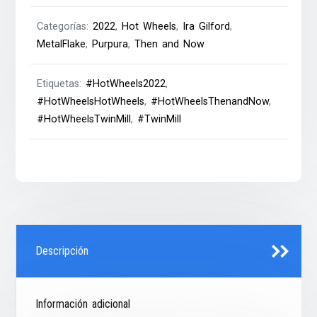
Categorías:
2022
,
Hot Wheels
,
Ira Gilford
,
MetalFlake
,
Purpura
,
Then and Now
Etiquetas:
#HotWheels2022
,
#HotWheelsHotWheels
,
#HotWheelsThenandNow
,
#HotWheelsTwinMill
,
#TwinMill
Descripción
Información adicional