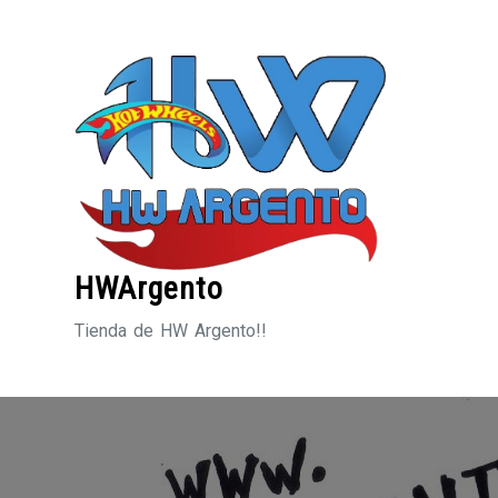
Saltar
al
contenido
HWArgento
Tienda de HW Argento!!