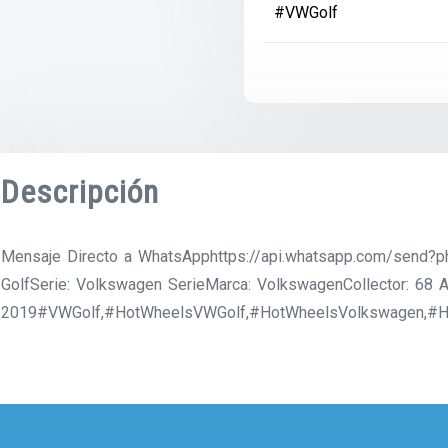
#VWGolf
Descripción
Mensaje Directo a WhatsApphttps://api.whatsapp.com/send
GolfSerie: Volkswagen SerieMarca: VolkswagenCollector: 68 A
2019#VWGolf,#HotWheelsVWGolf,#HotWheelsVolkswagen,#Hot