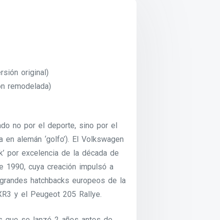
sión original)
ón remodelada)
do no por el deporte, sino por el
ca en alemán ‘golfo’). El Volkswagen
k’ por excelencia de la década de
de 1990, cuya creación impulsó a
s grandes hatchbacks europeos de la
 XR3 y el Peugeot 205 Rallye.
s que se lanzó 2 años antes de