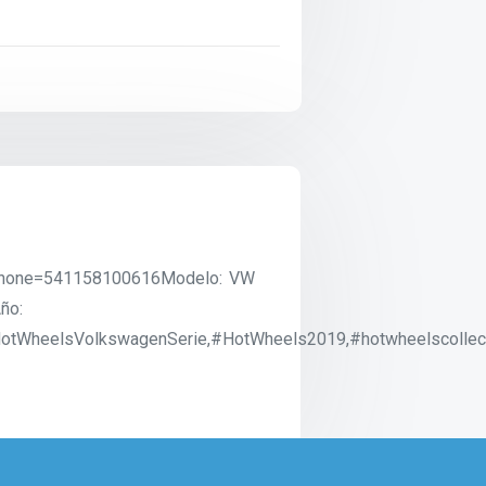
?phone=541158100616Modelo: VW
ño:
WheelsVolkswagenSerie,#HotWheels2019,#hotwheelscollecto