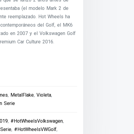
resentaba (el modelo Mark 2 de
ente reemplazado. Hot Wheels ha
 contemporáneos del Golf, el MK6
zado en 2007 y el Volkswagen Golf
remium Car Culture 2016.
nes
,
MetalFlake
,
Violeta
,
n Serie
019
,
#HotWheelsVolkswagen
,
Serie
,
#HotWheelsVWGolf
,