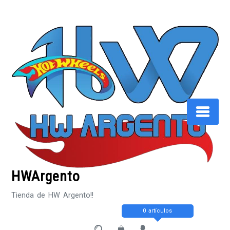
Saltar
al
contenido
HWArgento
Tienda de HW Argento!!
0 artículos