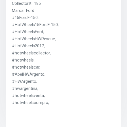
Collector#: 185
Marca: Ford
#15FordF-150,
#HotWheels15FordF-150,
#HotWheelsFord,
#HotWheelsHWRescue,
#HotWheels2017,
#hotwheelscollector,
#hotwheels,
#hotwheelscar,
#AbelHWArgento,
#HWArgento,
#hwargentina,
#hotwheelsventa,
#hotwheelscompra,