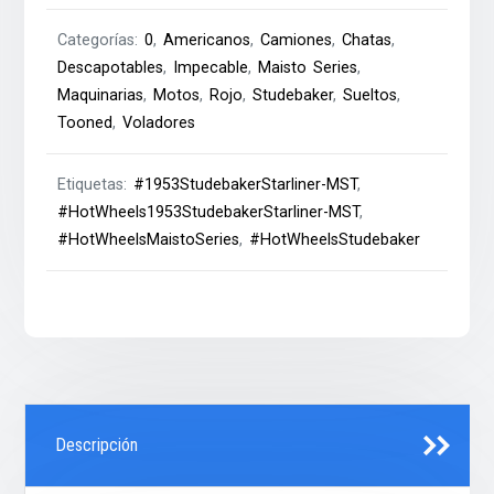
Categorías:
0
,
Americanos
,
Camiones
,
Chatas
,
Descapotables
,
Impecable
,
Maisto Series
,
Maquinarias
,
Motos
,
Rojo
,
Studebaker
,
Sueltos
,
Tooned
,
Voladores
Etiquetas:
#1953StudebakerStarliner-MST
,
#HotWheels1953StudebakerStarliner-MST
,
#HotWheelsMaistoSeries
,
#HotWheelsStudebaker
Descripción