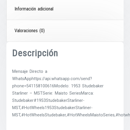
Información adicional
Valoraciones (0)
Descripción
Mensaje Directo a
WhatsApphttps://api.whatsapp.com/send?
phone=541158100616Modelo: 1953 Studebaker
Starliner – MSTSerie: Maisto SeriesMarca:
Studebaker#1953StudebakerStarliner-
MST,#HotWheels1953StudebakerStarliner-
MST,#HotWheelsStudebaker,#HotWheelsMaistoSeries,#hotwhe