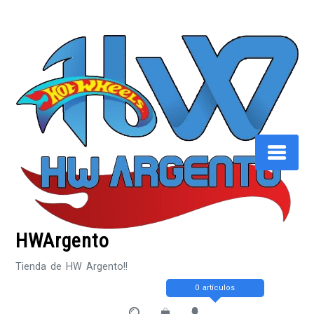
Saltar
al
contenido
HWArgento
Tienda de HW Argento!!
0 artículos