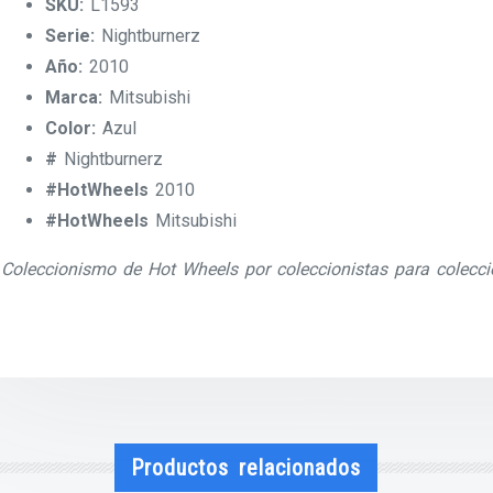
SKU:
L1593
Serie:
Nightburnerz
Año:
2010
Marca:
Mitsubishi
Color:
Azul
#
Nightburnerz
#HotWheels
2010
#HotWheels
Mitsubishi
Coleccionismo de Hot Wheels por coleccionistas para colecci
Productos relacionados