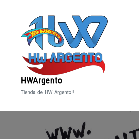
Saltar
al
contenido
HWArgento
Tienda de HW Argento!!