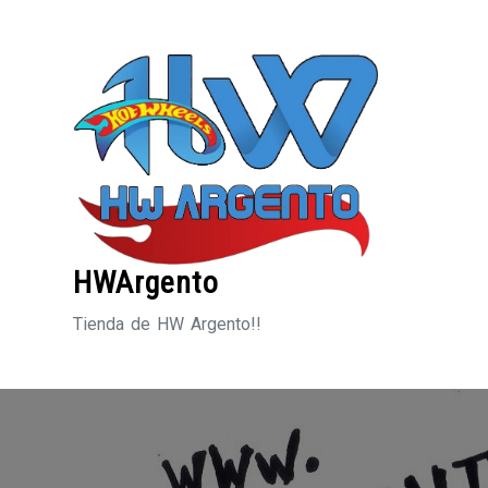
Saltar
al
contenido
HWArgento
Tienda de HW Argento!!