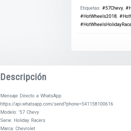
Etiquetas:
#57Chevy
,
#H
#HotWheels2018
,
#Hot
#HotWheelsHolidayRac
Descripción
Mensaje Directo a WhatsApp
https://api.whatsapp.com/send?phone=541158100616
Modelo: ’57 Chevy
Serie: Holiday Racers
Marca: Chevrolet