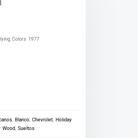
8
lying Colors 1977
canos
,
Blanco
,
Chevrolet
,
Holiday
y Wood
,
Sueltos