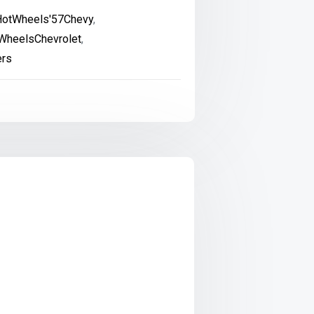
otWheels'57Chevy
,
WheelsChevrolet
,
ers