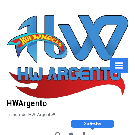
Saltar
al
contenido
HWArgento
Tienda de HW Argento!!
0 artículos