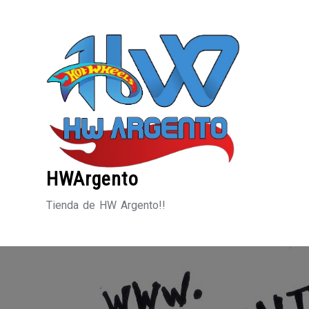
Saltar
al
contenido
HWArgento
Tienda de HW Argento!!