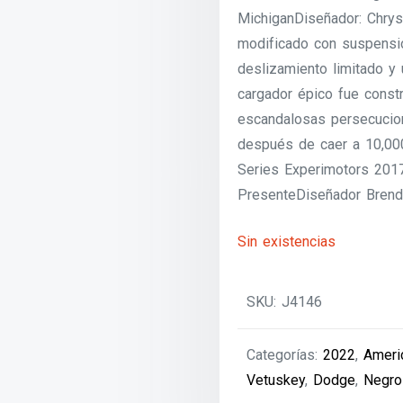
MichiganDiseñador: Chrysl
modificado con suspensión
deslizamiento limitado y u
cargador épico fue const
escandalosas persecucion
después de caer a 10,00
Series Experimotors 201
PresenteDiseñador Brend
Sin existencias
SKU:
J4146
Categorías:
2022
,
Ameri
Vetuskey
,
Dodge
,
Negro