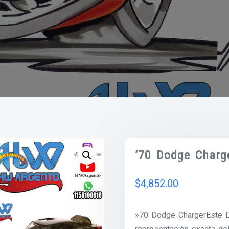
’70 Dodge Charg
$
4,852.00
»70 Dodge ChargerEste D