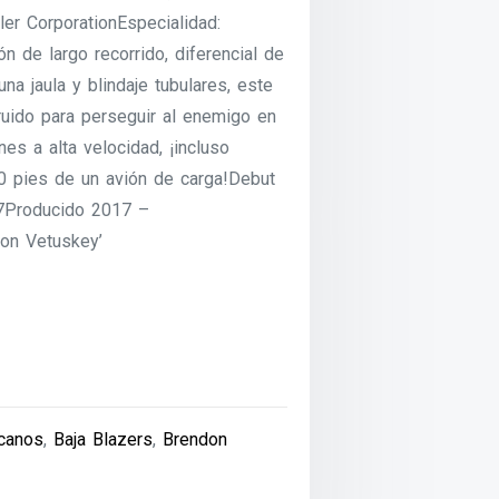
er CorporationEspecialidad:
 de largo recorrido, diferencial de
na jaula y blindaje tubulares, este
ruido para perseguir al enemigo en
es a alta velocidad, ¡incluso
0 pies de un avión de carga!Debut
7Producido 2017 –
on Vetuskey’
canos
,
Baja Blazers
,
Brendon