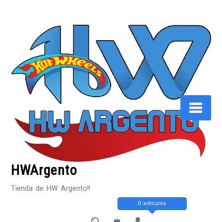
Saltar
al
contenido
HWArgento
Tienda de HW Argento!!
0 artículos