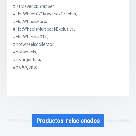
#71MaverickGrabber,
#HotWheels’71MaverickGrabber,
#HotWheelsFord,
#HotWheelsMultipackExclusive,
#HotWheels2014,
#hotwheelscollector,
#hotwheels,
#hwargentina,
#hwArgento
Productos relacionados