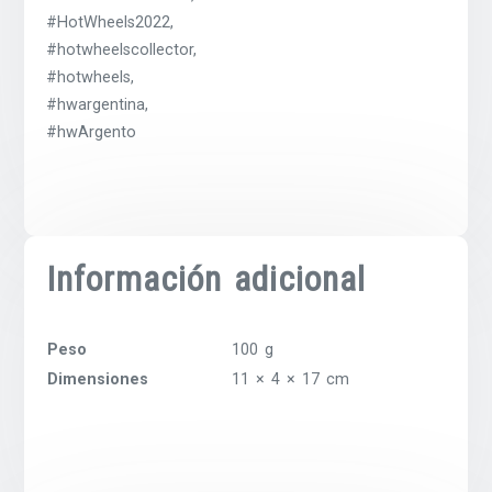
#HotWheels2022,
#hotwheelscollector,
#hotwheels,
#hwargentina,
#hwArgento
Información adicional
Peso
100 g
Dimensiones
11 × 4 × 17 cm