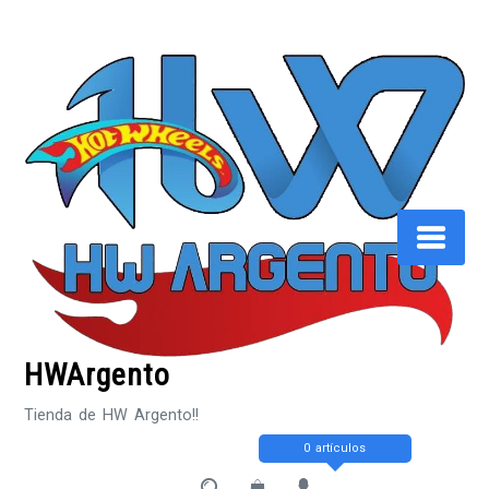
Saltar
al
contenido
HWArgento
Tienda de HW Argento!!
0 artículos