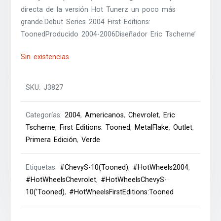
directa de la versión Hot Tunerz un poco más
grande.Debut Series 2004 First Editions:
ToonedProducido 2004-2006Diseñador Eric Tscherne’
Sin existencias
SKU:
J3827
Categorías:
2004
,
Americanos
,
Chevrolet
,
Eric
Tscherne
,
First Editions: Tooned
,
MetalFlake
,
Outlet
,
Primera Edición
,
Verde
Etiquetas:
#ChevyS-10(Tooned)
,
#HotWheels2004
,
#HotWheelsChevrolet
,
#HotWheelsChevyS-
10('Tooned)
,
#HotWheelsFirstEditions:Tooned