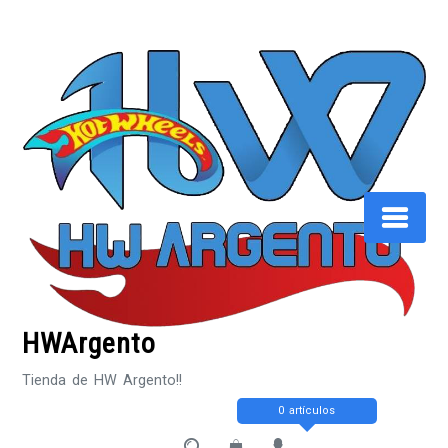
Saltar
al
contenido
HWArgento
Tienda de HW Argento!!
0 artículos