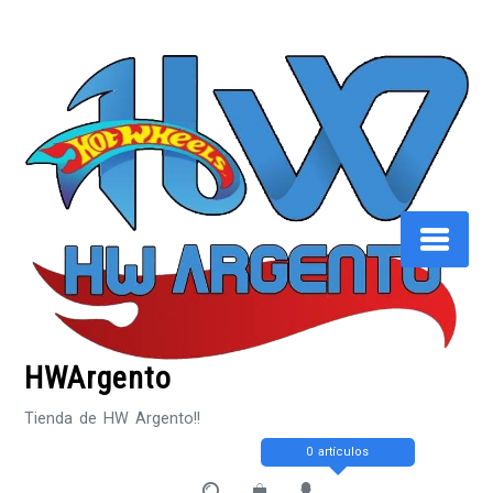
Saltar
al
contenido
HWArgento
Tienda de HW Argento!!
0 artículos