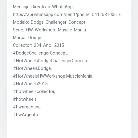
Mensaje Directo a WhatsApp
https://api.whatsapp.com/send?phone=541158100616
Modelo: Dodge Challenger Concept
Serie: HW Workshop: Muscle Mania
Marca: Dodge
Collector: 234 Año: 2015
#DodgeChallengerConcept,
#HotWheelsDodgeChallengerConcept,
#HotWheelsDodge,
#HotWheelsHWWorkshop:MuscleMania,
#HotWheels2015,
#hotwheelscollector,
#hotwheels,
#hwargentina,
#hwArgento