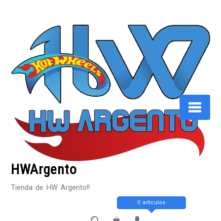
Saltar
al
contenido
HWArgento
Tienda de HW Argento!!
0 artículos