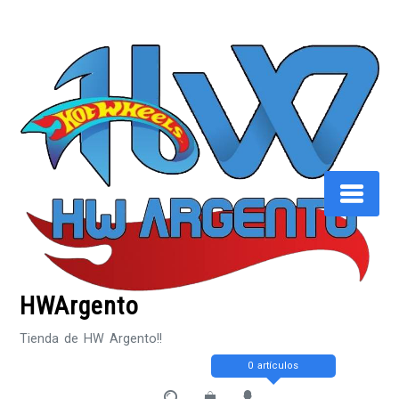
Saltar
al
contenido
HWArgento
Tienda de HW Argento!!
0 artículos