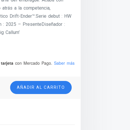
o atrás a la competencia,
ntico Drift-Ender™.Serie debut : HW
n : 2025 – PresenteDiseñador :
ig Callum’
tarjeta
con Mercado Pago.
Saber más
AÑADIR AL CARRITO