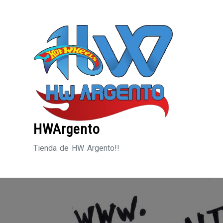
Saltar
al
contenido
HWArgento
Tienda de HW Argento!!