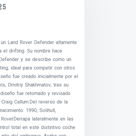
25
es un Land Rover Defender altamente
 el drifting. Su nombre hace
l Defender y se describe como un
ting, ideal para competir con otros
iseño fue creado inicialmente por el
s, Dmitriy Shakhmatov; tras su
l diseño fue retomado y revisado
, Craig Callum.Del reverso de la
nacimiento: 1990, Solihull,
 RoverDerrapa lateralmente en las
trol total en este distintivo coche
l arte del embrague. Acaba con