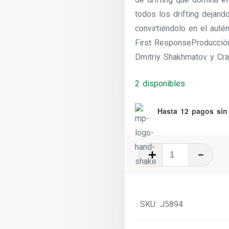
todos los drifting dejand
convirtiéndolo en el auté
First ResponseProducció
Dmitriy Shakhmatov y Cra
2 disponibles
Hasta 12 pagos sin 
Drift-
Ender
-
2025
SKU:
J5894
cantidad