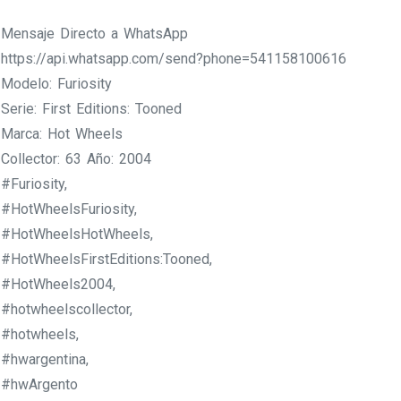
Mensaje Directo a WhatsApp
https://api.whatsapp.com/send?phone=541158100616
Modelo: Furiosity
Serie: First Editions: Tooned
Marca: Hot Wheels
Collector: 63 Año: 2004
#Furiosity,
#HotWheelsFuriosity,
#HotWheelsHotWheels,
#HotWheelsFirstEditions:Tooned,
#HotWheels2004,
#hotwheelscollector,
#hotwheels,
#hwargentina,
#hwArgento