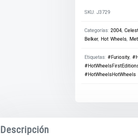
SKU:
J3729
Categorías:
2004
,
Celes
Belker
,
Hot Wheels
,
Met
Etiquetas:
#Furiosity
,
#H
#HotWheelsFirstEdition
#HotWheelsHotWheels
Descripción