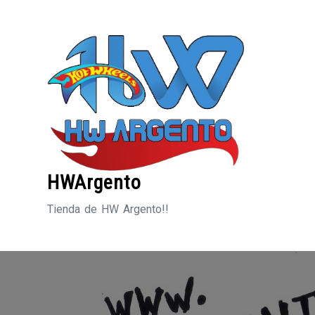
Saltar
al
contenido
HWArgento
Tienda de HW Argento!!