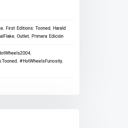
te
,
First Editions: Tooned
,
Harald
alFlake
,
Outlet
,
Primera Edición
otWheels2004
,
s:Tooned
,
#HotWheelsFuriosity
,