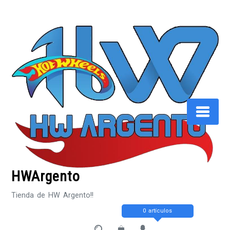
Saltar
al
contenido
HWArgento
Tienda de HW Argento!!
0 artículos