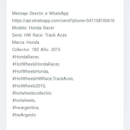
Mensaje Directo a WhatsApp
https://api.whatsapp.com/send?phone=541158100616
Modelo: Honda Racer
Serie: HW Race: Track Aces
Marca: Honda
Collector: 182 Año: 2015
#HondaRacer,
#HotWheelsHondaRacer,
#HotWheelsHonda,
#HotWheelsHWRace:TrackAces,
#HotWheels2015,
#hotwheelscollector,
#hotwheels,
#hwargentina,
#hwArgento