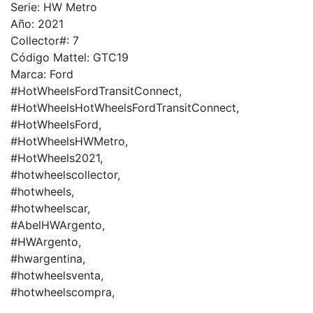
Serie: HW Metro
Año: 2021
Collector#: 7
Código Mattel: GTC19
Marca: Ford
#HotWheelsFordTransitConnect,
#HotWheelsHotWheelsFordTransitConnect,
#HotWheelsFord,
#HotWheelsHWMetro,
#HotWheels2021,
#hotwheelscollector,
#hotwheels,
#hotwheelscar,
#AbelHWArgento,
#HWArgento,
#hwargentina,
#hotwheelsventa,
#hotwheelscompra,