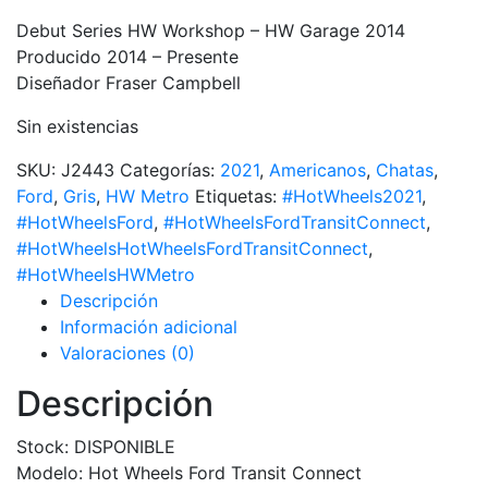
Debut Series HW Workshop – HW Garage 2014
Producido 2014 – Presente
Diseñador Fraser Campbell
Sin existencias
SKU:
J2443
Categorías:
2021
,
Americanos
,
Chatas
,
Ford
,
Gris
,
HW Metro
Etiquetas:
#HotWheels2021
,
#HotWheelsFord
,
#HotWheelsFordTransitConnect
,
#HotWheelsHotWheelsFordTransitConnect
,
#HotWheelsHWMetro
Descripción
Información adicional
Valoraciones (0)
Descripción
Stock: DISPONIBLE
Modelo: Hot Wheels Ford Transit Connect