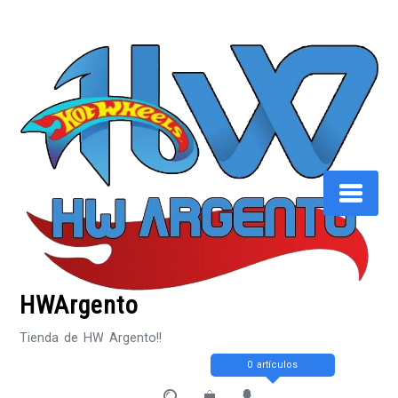
Saltar
al
contenido
HWArgento
Tienda de HW Argento!!
0 artículos