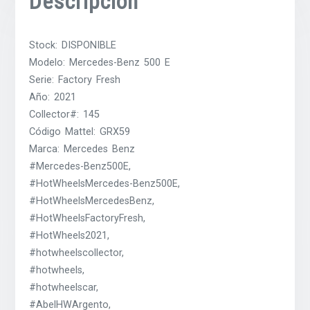
Descripción
Stock: DISPONIBLE
Modelo: Mercedes-Benz 500 E
Serie: Factory Fresh
Año: 2021
Collector#: 145
Código Mattel: GRX59
Marca: Mercedes Benz
#Mercedes-Benz500E,
#HotWheelsMercedes-Benz500E,
#HotWheelsMercedesBenz,
#HotWheelsFactoryFresh,
#HotWheels2021,
#hotwheelscollector,
#hotwheels,
#hotwheelscar,
#AbelHWArgento,