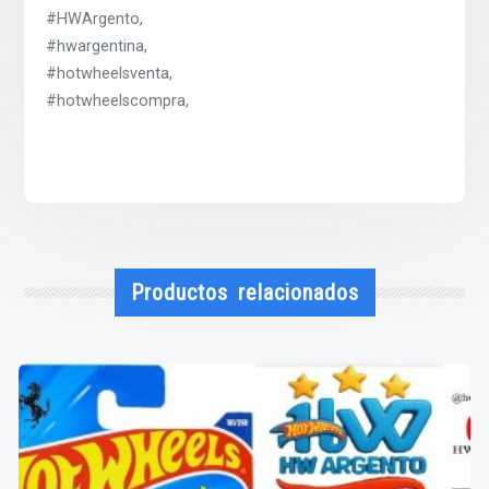
#HWArgento,
#hwargentina,
#hotwheelsventa,
#hotwheelscompra,
Productos relacionados