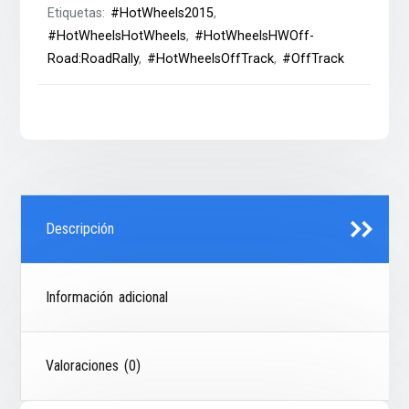
Etiquetas:
#HotWheels2015
,
#HotWheelsHotWheels
,
#HotWheelsHWOff-
Road:RoadRally
,
#HotWheelsOffTrack
,
#OffTrack
Descripción
Información adicional
Valoraciones (0)