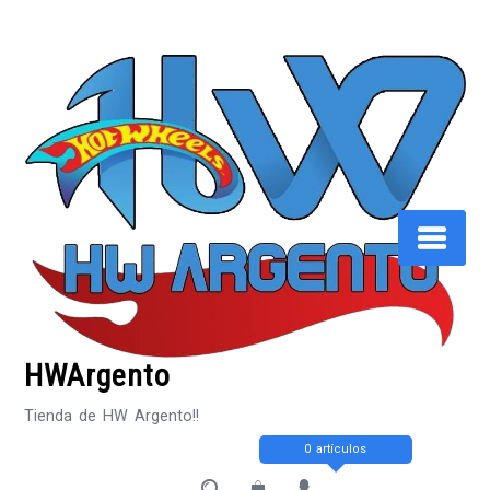
Saltar
al
contenido
HWArgento
Tienda de HW Argento!!
0 artículos