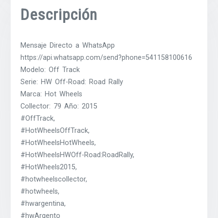
Descripción
Mensaje Directo a WhatsApp
https://api.whatsapp.com/send?phone=541158100616
Modelo: Off Track
Serie: HW Off-Road: Road Rally
Marca: Hot Wheels
Collector: 79 Año: 2015
#OffTrack,
#HotWheelsOffTrack,
#HotWheelsHotWheels,
#HotWheelsHWOff-Road:RoadRally,
#HotWheels2015,
#hotwheelscollector,
#hotwheels,
#hwargentina,
#hwArgento