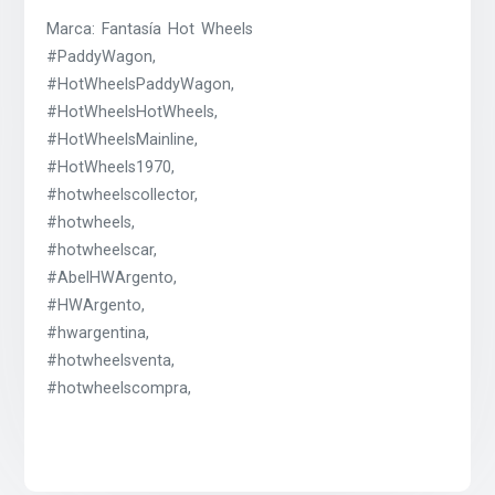
Marca: Fantasía Hot Wheels
#PaddyWagon,
#HotWheelsPaddyWagon,
#HotWheelsHotWheels,
#HotWheelsMainline,
#HotWheels1970,
#hotwheelscollector,
#hotwheels,
#hotwheelscar,
#AbelHWArgento,
#HWArgento,
#hwargentina,
#hotwheelsventa,
#hotwheelscompra,