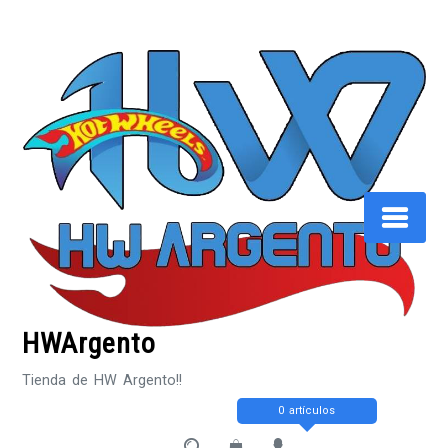
Saltar
al
contenido
HWArgento
Tienda de HW Argento!!
0 artículos