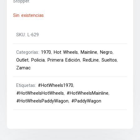
Stopper.
Sin existencias
SKU:
L-629
Categorías:
1970
,
Hot Wheels
,
Mainline
,
Negro
,
Outlet
,
Policia
,
Primera Edición
,
RedLine
,
Sueltos
,
Zamac
Etiquetas:
#HotWheels1970
,
#HotWheelsHotWheels
,
#HotWheelsMainline
,
#HotWheelsPaddyWagon
,
#PaddyWagon