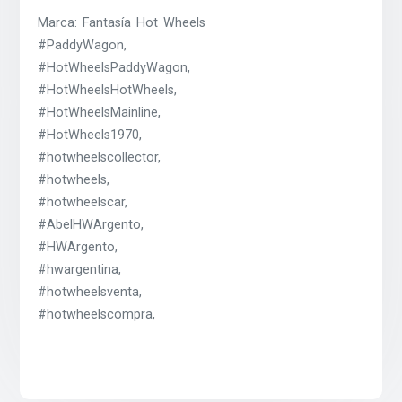
Marca: Fantasía Hot Wheels
#PaddyWagon,
#HotWheelsPaddyWagon,
#HotWheelsHotWheels,
#HotWheelsMainline,
#HotWheels1970,
#hotwheelscollector,
#hotwheels,
#hotwheelscar,
#AbelHWArgento,
#HWArgento,
#hwargentina,
#hotwheelsventa,
#hotwheelscompra,