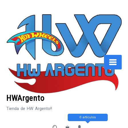
Saltar
al
contenido
HWArgento
Tienda de HW Argento!!
0 artículos