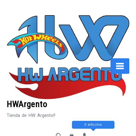
Saltar
al
contenido
HWArgento
Tienda de HW Argento!!
0 artículos