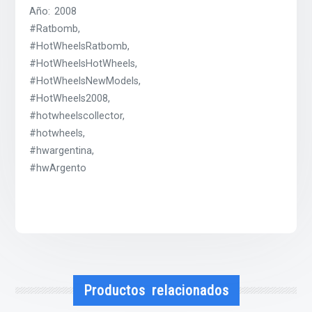
Año: 2008
#Ratbomb,
#HotWheelsRatbomb,
#HotWheelsHotWheels,
#HotWheelsNewModels,
#HotWheels2008,
#hotwheelscollector,
#hotwheels,
#hwargentina,
#hwArgento
Productos relacionados