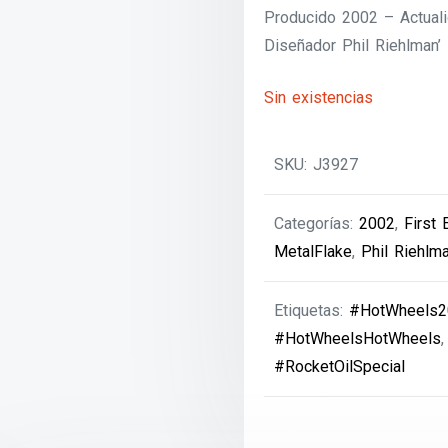
Producido 2002 – Actual
Diseñador Phil Riehlman’
Sin existencias
SKU:
J3927
Categorías:
2002
,
First 
MetalFlake
,
Phil Riehlm
Etiquetas:
#HotWheels2
#HotWheelsHotWheels
#RocketOilSpecial