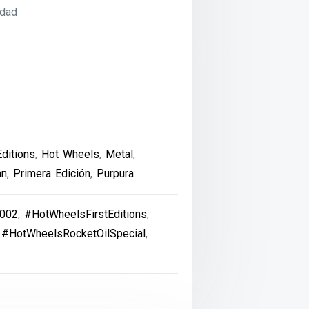
idad
Editions
,
Hot Wheels
,
Metal
,
an
,
Primera Edición
,
Purpura
002
,
#HotWheelsFirstEditions
,
,
#HotWheelsRocketOilSpecial
,