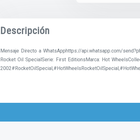
Descripción
Mensaje Directo a WhatsApphttps://api.whatsapp.com/send
Rocket Oil SpecialSerie: First EditionsMarca: Hot WheelsColle
2002#RocketOilSpecial,#HotWheelsRocketOilSpecial,#HotWhe
Productos relacionados