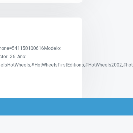
?phone=541158100616Modelo:
ctor: 36 Año:
elsHotWheels,#HotWheelsFirstEditions,#HotWheels2002,#hotw