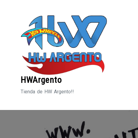
Saltar
al
contenido
HWArgento
Tienda de HW Argento!!