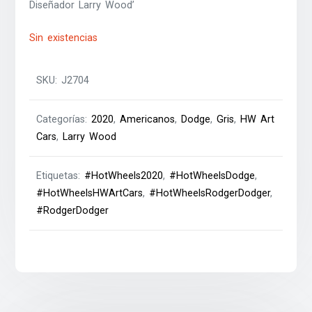
Diseñador Larry Wood’
Sin existencias
SKU:
J2704
Categorías:
2020
,
Americanos
,
Dodge
,
Gris
,
HW Art
Cars
,
Larry Wood
Etiquetas:
#HotWheels2020
,
#HotWheelsDodge
,
#HotWheelsHWArtCars
,
#HotWheelsRodgerDodger
,
#RodgerDodger