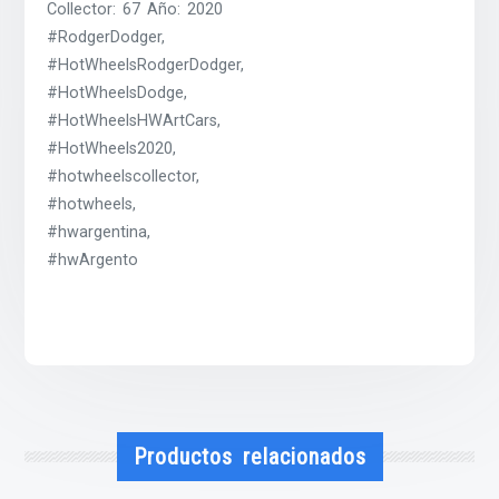
Collector: 67 Año: 2020
#RodgerDodger,
#HotWheelsRodgerDodger,
#HotWheelsDodge,
#HotWheelsHWArtCars,
#HotWheels2020,
#hotwheelscollector,
#hotwheels,
#hwargentina,
#hwArgento
Productos relacionados