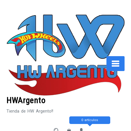
Saltar
al
contenido
HWArgento
Tienda de HW Argento!!
0 artículos