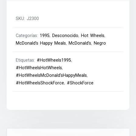
SKU:
J2300
Categorías:
1995
,
Desconocido
,
Hot Wheels
,
McDonald's Happy Meals
,
McDonald’s
,
Negro
Etiquetas:
#HotWheels1995
,
#HotWheelsHotWheels
,
#HotWheelsMcDonald'sHappyMeals
,
#HotWheelsShockForce
,
#ShockForce