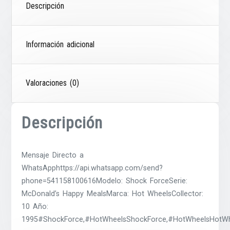
Descripción
Información adicional
Valoraciones (0)
Descripción
Mensaje Directo a
WhatsApphttps://api.whatsapp.com/send?
phone=541158100616Modelo: Shock ForceSerie:
McDonald’s Happy MealsMarca: Hot WheelsCollector:
10 Año:
1995#ShockForce,#HotWheelsShockForce,#HotWheelsHotWhe