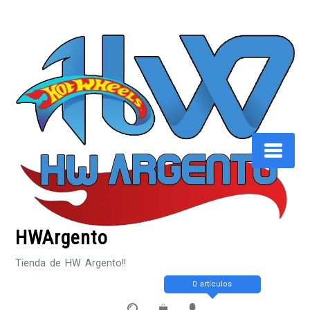
Saltar
al
contenido
HWArgento
Tienda de HW Argento!!
0 artículos