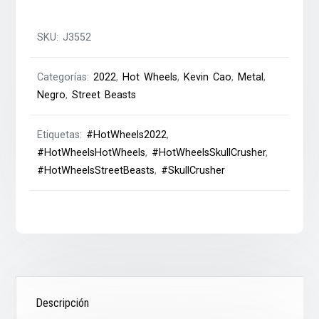
SKU:
J3552
Categorías:
2022
,
Hot Wheels
,
Kevin Cao
,
Metal
,
Negro
,
Street Beasts
Etiquetas:
#HotWheels2022
,
#HotWheelsHotWheels
,
#HotWheelsSkullCrusher
,
#HotWheelsStreetBeasts
,
#SkullCrusher
Descripción