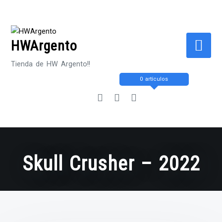
Saltar
al
contenido
HWArgento
Tienda de HW Argento!!
0 artículos
Skull Crusher – 2022