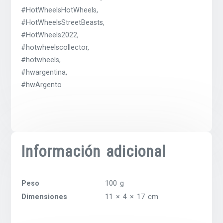
#HotWheelsHotWheels,
#HotWheelsStreetBeasts,
#HotWheels2022,
#hotwheelscollector,
#hotwheels,
#hwargentina,
#hwArgento
Información adicional
Peso
100 g
Dimensiones
11 × 4 × 17 cm