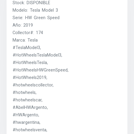
Stock: DISPONIBLE
Modelo: Tesla Model 3
Serie: HW Green Speed
Año: 2019
Collector#: 174
Marca: Tesla
#TeslaModel3,
#HotWheelsTeslaModel3,
#HotWheelsTesla,
#HotWheelsHWGreenSpeed,
#HotWheels2019,
#hotwheelscollector,
#hotwheels,
#hotwheelscar,
#AbelHWArgento,
#HWArgento,
#hwargentina,
#hotwheelsventa,