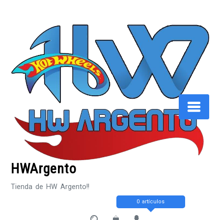
Saltar
al
contenido
HWArgento
Tienda de HW Argento!!
0 artículos