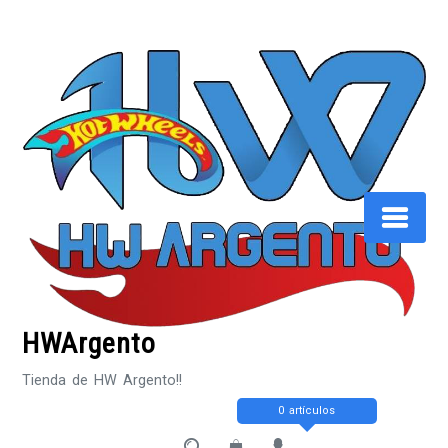
Saltar
al
contenido
HWArgento
Tienda de HW Argento!!
0 artículos