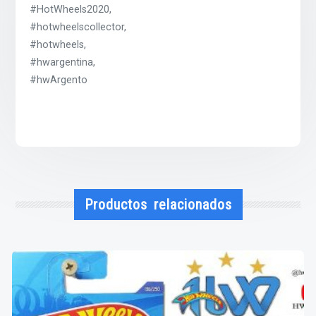
#HotWheels2020,
#hotwheelscollector,
#hotwheels,
#hwargentina,
#hwArgento
Productos relacionados