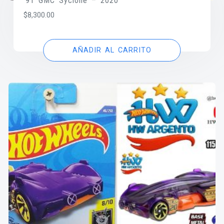
’91 GMC Syclone – 2020
$
8,300.00
AÑADIR AL CARRITO