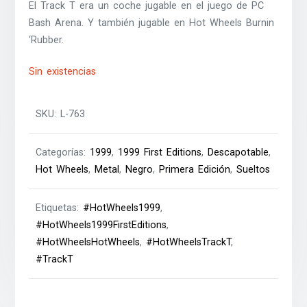
El Track T era un coche jugable en el juego de PC
Bash Arena. Y también jugable en Hot Wheels Burnin
‘Rubber.
Sin existencias
SKU:
L-763
Categorías:
1999
,
1999 First Editions
,
Descapotable
,
Hot Wheels
,
Metal
,
Negro
,
Primera Edición
,
Sueltos
Etiquetas:
#HotWheels1999
,
#HotWheels1999FirstEditions
,
#HotWheelsHotWheels
,
#HotWheelsTrackT
,
#TrackT