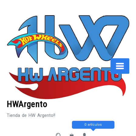
Saltar
al
contenido
HWArgento
Tienda de HW Argento!!
0 artículos