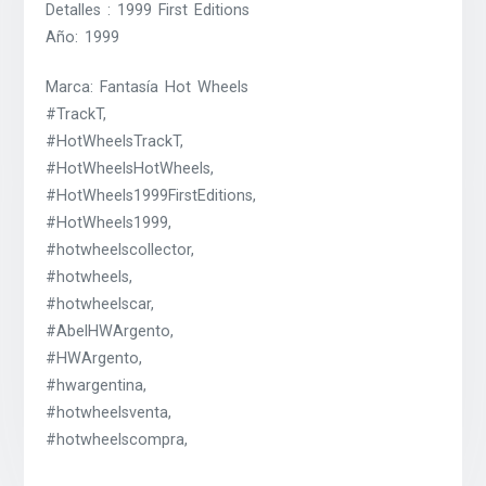
Detalles : 1999 First Editions
Año: 1999
Marca: Fantasía Hot Wheels
#TrackT,
#HotWheelsTrackT,
#HotWheelsHotWheels,
#HotWheels1999FirstEditions,
#HotWheels1999,
#hotwheelscollector,
#hotwheels,
#hotwheelscar,
#AbelHWArgento,
#HWArgento,
#hwargentina,
#hotwheelsventa,
#hotwheelscompra,