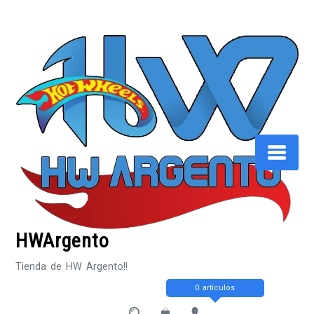
Saltar
al
contenido
HWArgento
Tienda de HW Argento!!
0 artículos