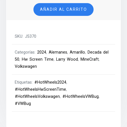
-
AÑADIR AL CARRITO
2024
cantidad
SKU:
J5370
Categorías:
2024
,
Alemanes
,
Amarillo
,
Decada del
50
,
Hw Screen Time
,
Larry Wood
,
MineCraft
,
Volkswagen
Etiquetas:
#HotWheels2024
,
#HotWheelsHwScreenTime
,
#HotWheelsVolkswagen
,
#HotWheelsVWBug
,
#VWBug