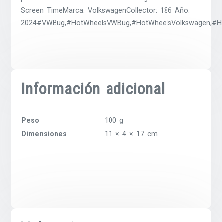
Screen TimeMarca: VolkswagenCollector: 186 Año:
2024#VWBug,#HotWheelsVWBug,#HotWheelsVolkswagen,#Hot
Información adicional
Peso
100 g
Dimensiones
11 × 4 × 17 cm