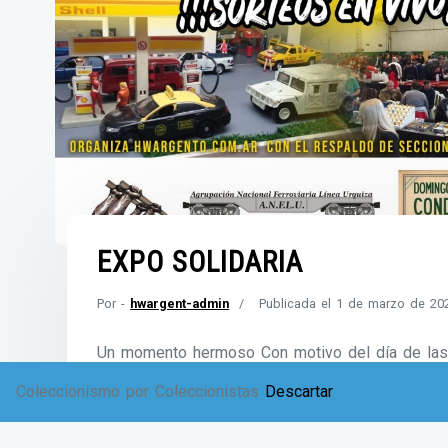
EXPO SOLIDARIA
Por -
hwargent-admin
Publicada el
1 de marzo de 20
Un momento hermoso Con motivo del día de las in
del ferrocarril Urquiza y www.hwargento.com.ar 
Coleccionismo por Coleccionistas
Descartar
acercarle a la comunidad ferroviaria y del barrio
en argentina. De la mano de esto, surgió la