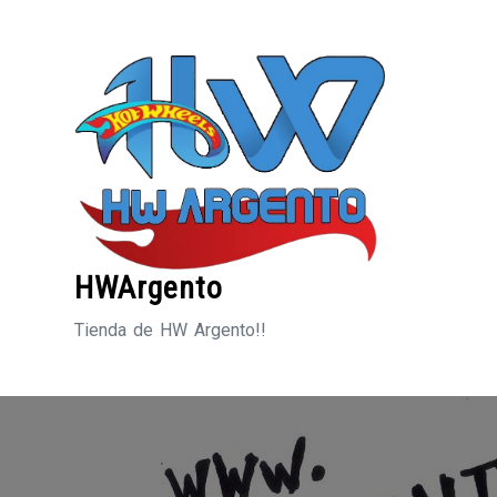
Saltar
al
contenido
HWArgento
Tienda de HW Argento!!