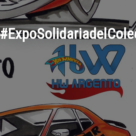
#ExpoSolidariadelCol