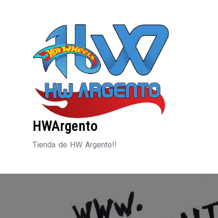
Saltar
al
contenido
HWArgento
Tienda de HW Argento!!