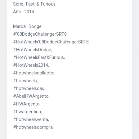
Serie: Fast & Furious
Año: 2014
Marca: Dodge
#’08DodgeChallengerSRT8,
#HotWheels’08DodgeChallengerSRT8,
#HotWheelsDodge,
#HotWheelsFast&Furious,
#HotWheels2014,
#hotwheelscollector,
#hotwheels,
#hotwheelscar,
#AbelHWArgento,
#HWArgento,
#hwargentina,
#hotwheelsventa,
#hotwheelscompra,