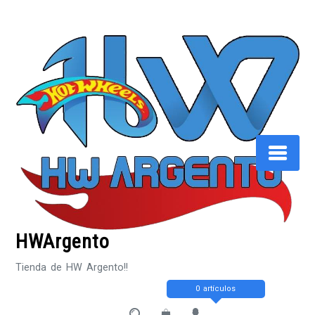
Saltar
al
contenido
HWArgento
Tienda de HW Argento!!
0 artículos