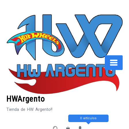
Saltar
al
contenido
HWArgento
Tienda de HW Argento!!
0 artículos