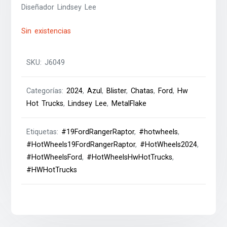
Diseñador Lindsey Lee
Sin existencias
SKU:
J6049
Categorías:
2024
,
Azul
,
Blister
,
Chatas
,
Ford
,
Hw
Hot Trucks
,
Lindsey Lee
,
MetalFlake
Etiquetas:
#19FordRangerRaptor
,
#hotwheels
,
#HotWheels19FordRangerRaptor
,
#HotWheels2024
,
#HotWheelsFord
,
#HotWheelsHwHotTrucks
,
#HWHotTrucks