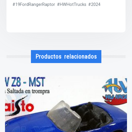
#19FordRangerRaptor #HWHotTrucks #2024
Productos relacionados