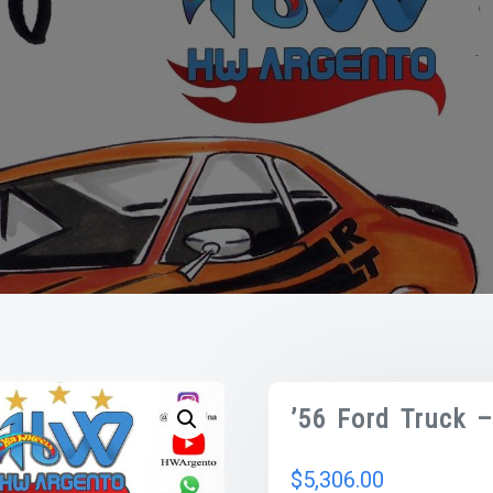
’56 Ford Truck 
$
5,306.00