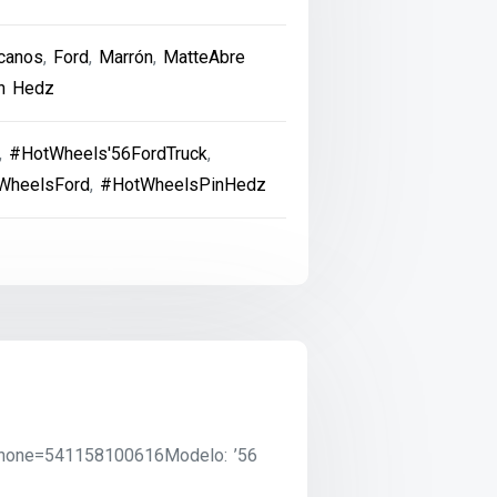
canos
,
Ford
,
Marrón
,
MatteAbre
n Hedz
,
#HotWheels'56FordTruck
,
WheelsFord
,
#HotWheelsPinHedz
?phone=541158100616Modelo: ’56