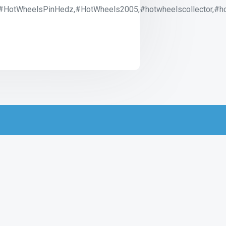
#HotWheelsPinHedz,#HotWheels2005,#hotwheelscollector,#ho