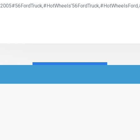
2005#56FordTruck,#HotWheels’56FordTruck,#HotWheelsFord,
Productos relacionados