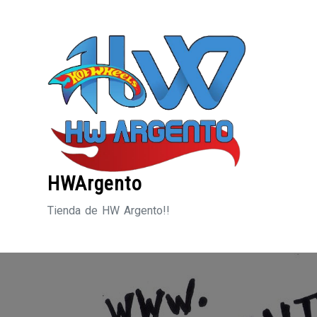
Saltar
al
contenido
HWArgento
Tienda de HW Argento!!