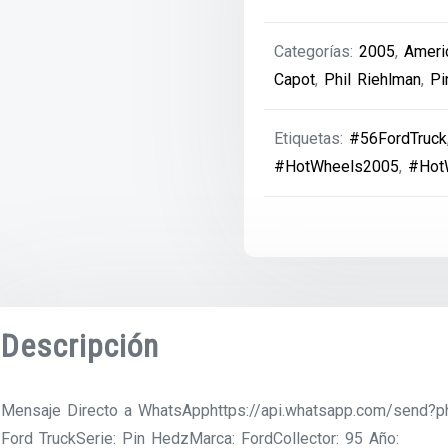
Categorías:
2005
,
Ameri
Capot
,
Phil Riehlman
,
Pi
Etiquetas:
#56FordTruck
#HotWheels2005
,
#Hot
Descripción
Mensaje Directo a WhatsApphttps://api.whatsapp.com/send
Ford TruckSerie: Pin HedzMarca: FordCollector: 95 Año: