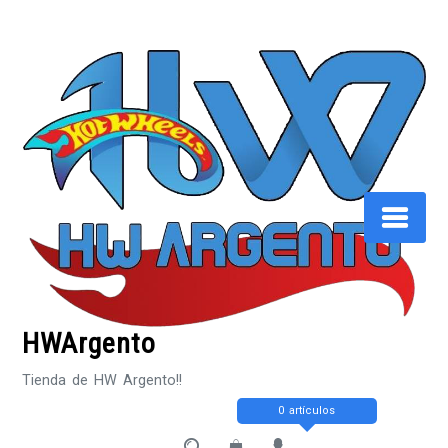
Saltar
al
contenido
HWArgento
Tienda de HW Argento!!
0 artículos