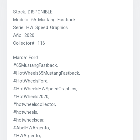
Stock: DISPONIBLE
Modelo: 65 Mustang Fastback
Serie: HW Speed Graphics
Año: 2020
Collector#: 116
Marca: Ford
#65MustangFastback,
#HotWheels65MustangFastback,
#HotWheelsFord,
#HotWheelsHWSpeedGraphics,
#HotWheels2020,
#hotwheelscollector,
#hotwheels,
#hotwheelscar,
#AbelHWArgento,
#HWArgento,