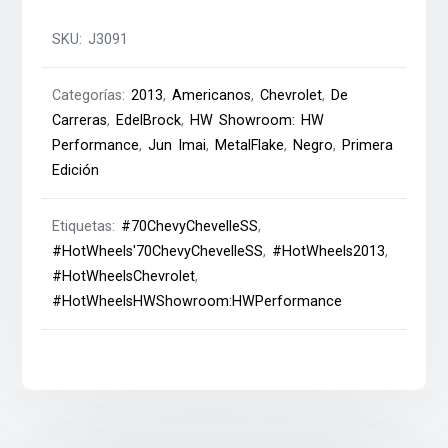
SKU:
J3091
Categorías:
2013
,
Americanos
,
Chevrolet
,
De
Carreras
,
EdelBrock
,
HW Showroom: HW
Performance
,
Jun Imai
,
MetalFlake
,
Negro
,
Primera
Edición
Etiquetas:
#70ChevyChevelleSS
,
#HotWheels'70ChevyChevelleSS
,
#HotWheels2013
,
#HotWheelsChevrolet
,
#HotWheelsHWShowroom:HWPerformance