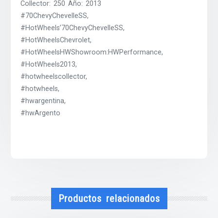
Collector: 250 Año: 2013
#70ChevyChevelleSS,
#HotWheels’70ChevyChevelleSS,
#HotWheelsChevrolet,
#HotWheelsHWShowroom:HWPerformance,
#HotWheels2013,
#hotwheelscollector,
#hotwheels,
#hwargentina,
#hwArgento
Productos relacionados