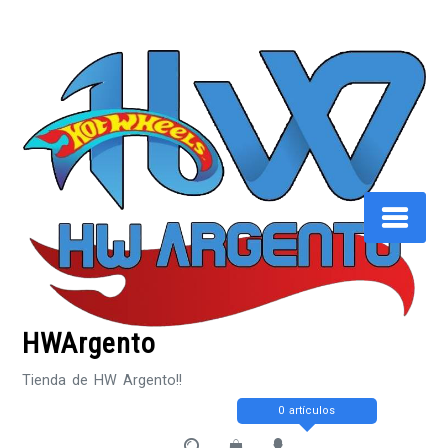
Saltar
al
contenido
HWArgento
Tienda de HW Argento!!
0 artículos