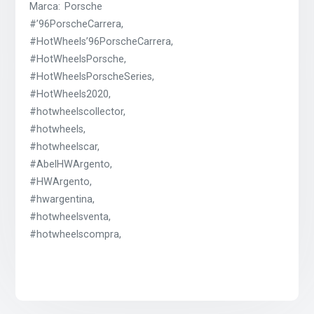
Marca: Porsche
#’96PorscheCarrera,
#HotWheels’96PorscheCarrera,
#HotWheelsPorsche,
#HotWheelsPorscheSeries,
#HotWheels2020,
#hotwheelscollector,
#hotwheels,
#hotwheelscar,
#AbelHWArgento,
#HWArgento,
#hwargentina,
#hotwheelsventa,
#hotwheelscompra,