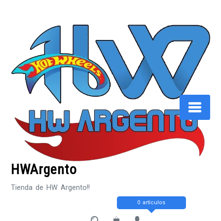
Saltar
al
contenido
HWArgento
Tienda de HW Argento!!
0 artículos