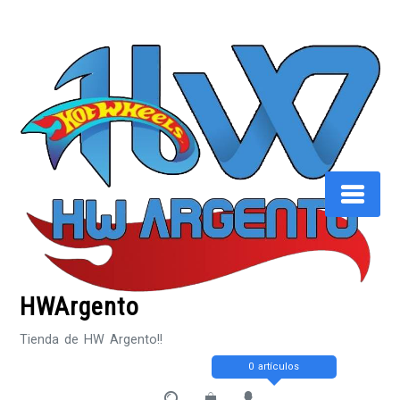
Saltar
al
contenido
HWArgento
Tienda de HW Argento!!
0 artículos