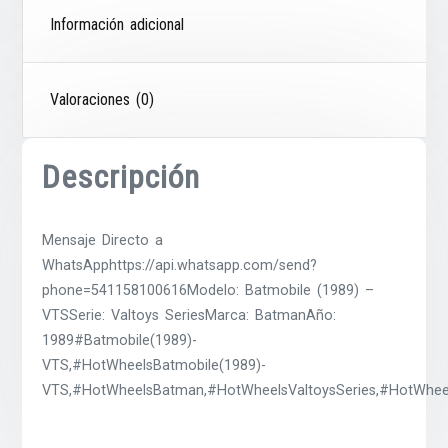
Información adicional
Valoraciones (0)
Descripción
Mensaje Directo a
WhatsApphttps://api.whatsapp.com/send?
phone=541158100616Modelo: Batmobile (1989) –
VTSSerie: Valtoys SeriesMarca: BatmanAño:
1989#Batmobile(1989)-
VTS,#HotWheelsBatmobile(1989)-
VTS,#HotWheelsBatman,#HotWheelsValtoysSeries,#HotWheel