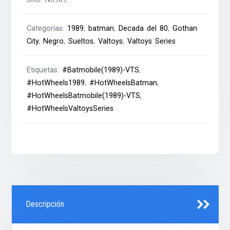
Categorías:
1989
,
batman
,
Decada del 80
,
Gothan
City
,
Negro
,
Sueltos
,
Valtoys
,
Valtoys Series
Etiquetas:
#Batmobile(1989)-VTS
,
#HotWheels1989
,
#HotWheelsBatman
,
#HotWheelsBatmobile(1989)-VTS
,
#HotWheelsValtoysSeries
Descripción