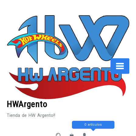
Saltar
al
contenido
HWArgento
Tienda de HW Argento!!
0 artículos