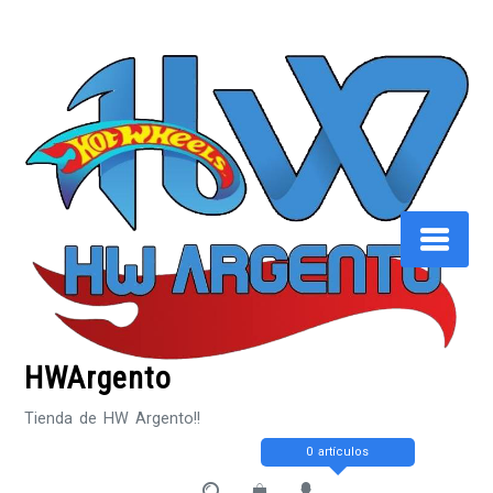
Saltar
al
contenido
HWArgento
Tienda de HW Argento!!
0 artículos