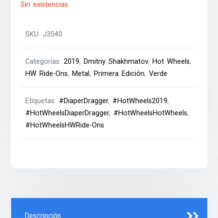
Sin existencias
SKU:
J3540
Categorías:
2019
,
Dmitriy Shakhmatov
,
Hot Wheels
,
HW Ride-Ons
,
Metal
,
Primera Edición
,
Verde
Etiquetas:
#DiaperDragger
,
#HotWheels2019
,
#HotWheelsDiaperDragger
,
#HotWheelsHotWheels
,
#HotWheelsHWRide-Ons
Descripción