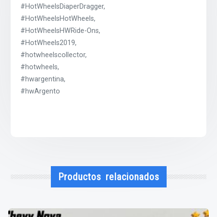
#HotWheelsDiaperDragger,
#HotWheelsHotWheels,
#HotWheelsHWRide-Ons,
#HotWheels2019,
#hotwheelscollector,
#hotwheels,
#hwargentina,
#hwArgento
Productos relacionados