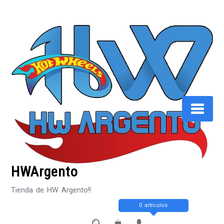
Saltar
al
contenido
HWArgento
Tienda de HW Argento!!
0 artículos