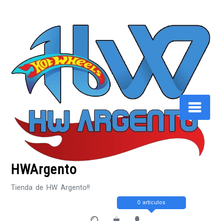
Saltar
al
contenido
HWArgento
Tienda de HW Argento!!
0 artículos