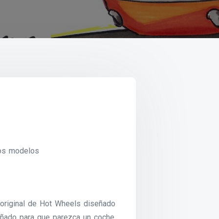
os modelos
original de Hot Wheels diseñado
señado para que parezca un coche