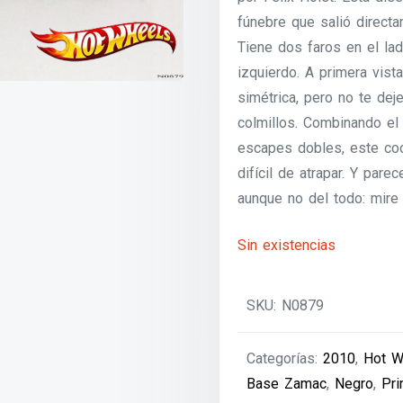
fúnebre que salió directa
Tiene dos faros en el la
izquierdo. A primera vista
simétrica, pero no te deje
colmillos. Combinando e
escapes dobles, este co
difícil de atrapar. Y pare
aunque no del todo: mire
Sin existencias
SKU:
N0879
Categorías:
2010
,
Hot W
Base Zamac
,
Negro
,
Pri