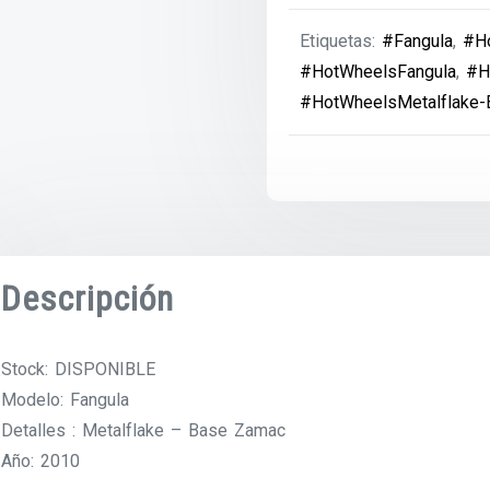
Etiquetas:
#Fangula
,
#H
#HotWheelsFangula
,
#H
#HotWheelsMetalflake
Descripción
Stock: DISPONIBLE
Modelo: Fangula
Detalles : Metalflake – Base Zamac
Año: 2010