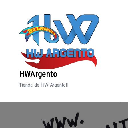
Saltar
al
contenido
HWArgento
Tienda de HW Argento!!