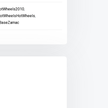
otWheels2010
,
otWheelsHotWheels
,
-BaseZamac